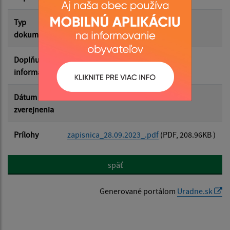
Filtrovať
Reset
Typ
Rôzne
dokumentu
Doplňujúce
informácie
Dátum
07.11.2025
zverejnenia
Prílohy
zapisnica_28.09.2023_.pdf
(PDF, 208.96KB )
späť
Generované portálom
Uradne.sk