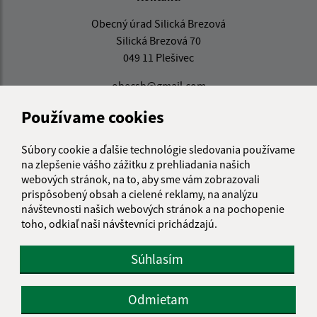
Obecný úrad Silická Brezová
Silická Brezová 70
049 11 Plešivec
obecsb@gmail.com
+421 58 38 103 17
Používame cookies
IČO: 00328791
Súbory cookie a ďalšie technológie sledovania používame
na zlepšenie vášho zážitku z prehliadania našich
webových stránok, na to, aby sme vám zobrazovali
prispôsobený obsah a cielené reklamy, na analýzu
návštevnosti našich webových stránok a na pochopenie
toho, odkiaľ naši návštevníci prichádzajú.
Súhlasím
Odmietam