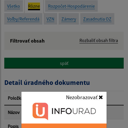
Všetko
Rôzne
Rozpočet-Hospodárenie
Voľby/Referendá
VZN
Zámery
Zasadnutia OZ
Filtrovať obsah
Rozbaliť obsah filtra
Názov:
späť
Popis:
Detail úradného dokumentu
Dátum zverejnenia od:
Nezobrazovať
Položka
Informácia
Dátum zverejnenia do:
Názov
Zápisnica z OZ 28.09.2023
Popis