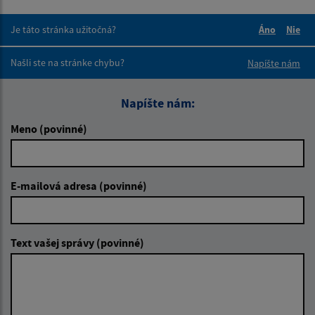
Je táto stránka užitočná?
Áno
Nie
Boli tieto 
Boli 
Našli ste na stránke chybu?
Napíšte nám
Napíšte nám:
Meno (povinné)
E-mailová adresa (povinné)
Text vašej správy (povinné)