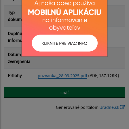
Filtrovať
Reset
Typ
Zasadnutia OZ
dokumentu
Doplňujúce
informácie
Dátum
07.11.2025
zverejnenia
Prílohy
pozvanka_28.03.2025.pdf
(PDF, 187.12KB )
späť
Generované portálom
Uradne.sk