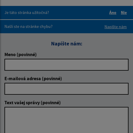
Je táto stránka užitočná?
Áno
Nie
Boli tieto 
Boli 
Našli ste na stránke chybu?
Napíšte nám
Napíšte nám:
Meno (povinné)
E-mailová adresa (povinné)
Text vašej správy (povinné)