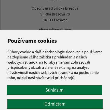
Obecný úrad Silická Brezová
Silická Brezová 70
049 11 Plešivec
obecsb@gmail.com
+421 58 38 103 17
Používame cookies
IČO: 00328791
Súbory cookie a ďalšie technológie sledovania používame
na zlepšenie vášho zážitku z prehliadania našich
webových stránok, na to, aby sme vám zobrazovali
prispôsobený obsah a cielené reklamy, na analýzu
návštevnosti našich webových stránok a na pochopenie
toho, odkiaľ naši návštevníci prichádzajú.
Súhlasím
Odmietam