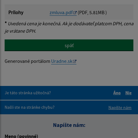
Prílohy
zmluva.pdf
(PDF, 5.81MB )
*
Uvedená cena je konečná. Ak je dodávateľ platcom DPH, cena
je vrátane DPH.
späť
Generované portálom
Uradne.sk
Je táto stránka užitočná?
Áno
Nie
Boli tieto 
Boli 
Našli ste na stránke chybu?
Napíšte nám
Napíšte nám:
Meno (povinné)