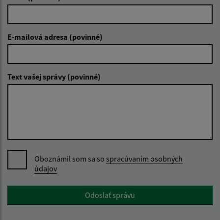
E-mailová adresa (povinné)
Text vašej správy (povinné)
Oboznámil som sa so
spracúvaním osobných
údajov
Google reCaptcha Response
Odoslať správu