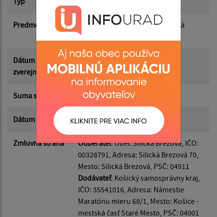
Typ
Hlavná zmluva
Suma od:
Predmet
Stoličky pre kultúrny dom Silická
Brezová
Suma do:
Dátum
12.06.2026
zverejnenia
Typ:
Suma s DPH*
1 000.00 €
Dátum uzavretia
20.05.2026
Filtrovať
Reset
Zmluvná strana
Odberateľ
: Obec Silická Brezová, IČO:
00328791, Adresa: Silická Brezová 70,
Mesto: Silická Brezová, PSČ: 04911
Dodávateľ
: Košický samosprávny kraj,
IČO: 35541016, Adresa: Námestie
Maratónu mieru 68/1, Mesto: Košice -
mestská časť Staré Mesto, PSČ: 04001