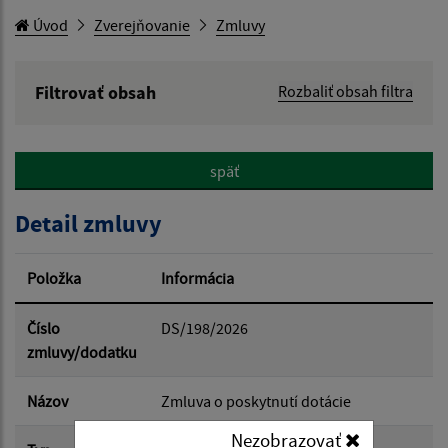
Úvod
Zverejňovanie
Zmluvy
Filtrovať obsah
Rozbaliť obsah filtra
Hľadaný výraz:
späť
Hľadať v:
Detail zmluvy
Typ dátumu:
Položka
Informácia
Dátum od:
Číslo
DS/198/2026
zmluvy/dodatku
Dátum do:
Názov
Zmluva o poskytnutí dotácie
Nezobrazovať