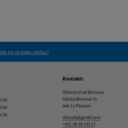
 ste na stránke chybu?
vás užitočné?
e pre vás užitočné?
Kontakt:
Obecný úrad Borzova
Silická Brezová 70
5:30
049 11 Plešivec
2:00
5:30
obecsb@gmail.com
+421 58 38 103 17