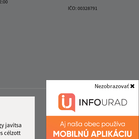
2:00
IČO: 00328791
Nezobrazovať
y javítsa
s célzott