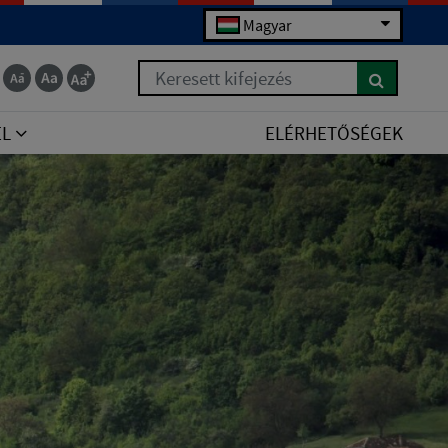
Magyar
Keresett kifejezés
EL
ELÉRHETŐSÉGEK