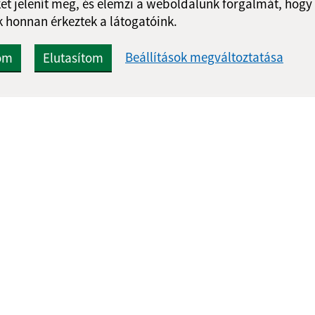
et jelenít meg, és elemzi a weboldalunk forgalmát, hogy
 honnan érkeztek a látogatóink.
Beállítások megváltoztatása
om
Elutasítom
Gyors linkek:
Frissített
Aktualitások
05.08.2026 1
A település történelme
RSS
Fotóalbum
Elérhetőségek
Hulladékválogatás
g
webex.digital, s.r.o.
doménnevek
doménnév regisztrác