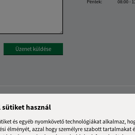
Péntek:
08:00 - 1
Google reCaptcha Response
Üzenet küldése
l sütiket használ
ütiket és egyéb nyomkövető technológiákat alkalmaz, hog
si élményét, azzal hogy személyre szabott tartalmakat é