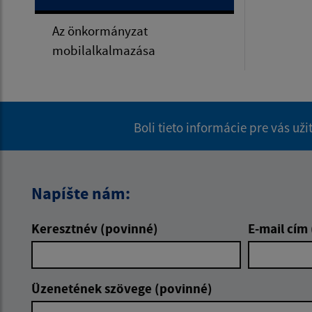
Az önkormányzat
mobilalkalmazása
Boli tieto informácie pre vás už
Napíšte nám:
Keresztnév (povinné)
E-mail cím
Üzenetének szövege (povinné)