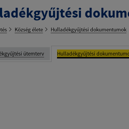
ladékgyűjtési doku
tés
Község élete
Hulladékgyűjtési dokumentumok
ékgyűjtési ütemterv
Hulladékgyűjtési dokumentum