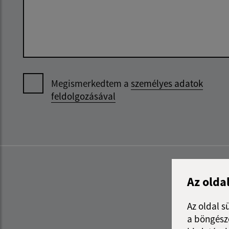
Megismerkedtem a
személyes adatok
feldolgozásával
Az olda
Az oldal s
a böngészé