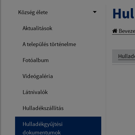
Hul
Község élete
Aktualitások
Beveze
A település történelme
Hullad
Fotóalbum
Videógaléria
Látnivalók
Hulladékszállítás
Hulladékgyűjtési
dokumentumok