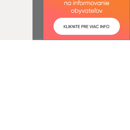
:
Správca obsahu:
3:38 óra.
A tartalomkezelő a falu Borzova.
A
Egységes Tervezési
Kézikönyvvel összhangban
készült Elektronikus
szolgáltatások.
ió
cég webex.digital, s.r.o.