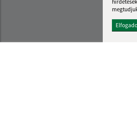
hirdetések
megtudjuk
Elfogad
Az oldalról:
Navigáció:
Hozzáférhetőségi nyilatkozat
Nyomtatás
Szerzői jog
Honlap térkép
Személyes adatok védelme
Sütik
internetes portál
webhostin