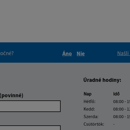
itočné?
Našli
Áno
Nie
Boli tieto informácie pre 
Boli tieto informáci
Úradné hodiny:
Nap
Idő
 (povinné)
Hétfő:
08:00 - 1
Kedd:
08:00 - 1
Szerda:
08:00 - 1
Csütörtök:
-