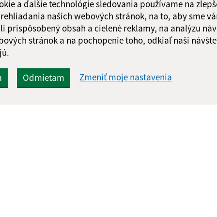
okie a ďalšie technológie sledovania používame na zlepš
 prehliadania našich webových stránok, na to, aby sme v
li prispôsobený obsah a cielené reklamy, na analýzu náv
bových stránok a na pochopenie toho, odkiaľ naši návšte
jú.
Zmeniť moje nastavenia
m
Odmietam
Rýchle odkazy:
Aktualiz
nku
Aktuality
05.08.2026 
História
RSS
Fotogaléria
Kontakty
Triedenie odpadu