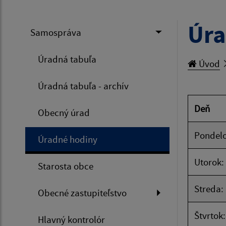
Úra
Samospráva
Úradná tabuľa
Úvod
Úradná tabuľa - archív
Deň
Obecný úrad
Pondelo
Úradné hodiny
Utorok:
Starosta obce
Streda:
Obecné zastupiteľstvo
Štvrtok:
Hlavný kontrolór