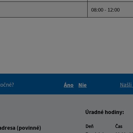
08:00 - 12:00
itočné?
Našli
Áno
Nie
Boli tieto informácie pre 
Boli tieto informáci
Úradné hodiny:
Deň
Čas
adresa (povinné)