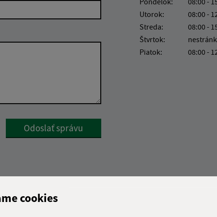
Pondelok:
08:00 - 1
Utorok:
08:00 - 1
Streda:
08:00 - 1
Štvrtok:
nestránk
Piatok:
08:00 - 1
Google reCaptcha Response
Odoslať správu
ame cookies