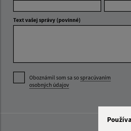
Text vašej správy (povinné)
Oboznámil som sa so
spracúvaním
osobných údajov
Použív