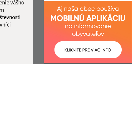
enie vášho
ám
števnosti
vníci
ované:
Správca obsahu:
13:38 hod.
Správca obsahu je Obec Silická
Brezová.
Vytvorené v súlade s
Jednotným
dizajn manuálom elektronických
služieb.