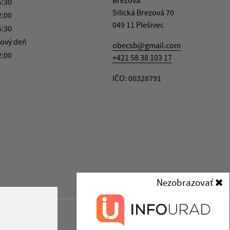
5:30
Silická Brezová 70
2:00
049 11 Plešivec
5:30
ový deň
obecsb@gmail.com
2:00
+421 58 38 103 17
IČO: 00328791
Nezobrazovať