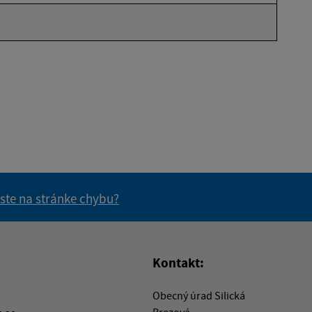
 ste na stránke chybu?
vás užitočné?
e pre vás užitočné?
Kontakt:
Obecný úrad Silická
Brezová