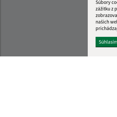
Súbory co
zážitku z
zobrazova
našich we
prichádza
Súhlasí
Informácie o stránke:
Navigácia:
Vyhlásenie o prístupnosti
Vytlačiť aktuálnu strá
Autorské práva
Mapa stránok
Ochrana osobných údajov
Cookies