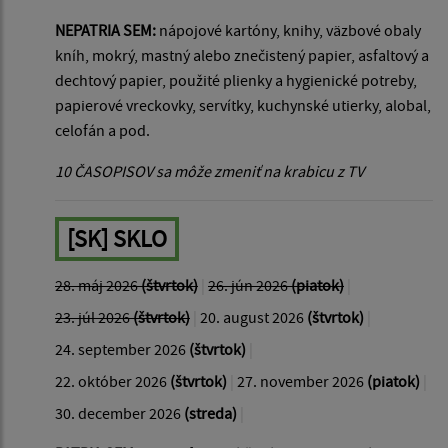
NEPATRIA SEM:
nápojové kartóny, knihy, väzbové obaly
kníh, mokrý, mastný alebo znečistený papier, asfaltový a
dechtový papier, použité plienky a hygienické potreby,
papierové vreckovky, servítky, kuchynské utierky, alobal,
celofán a pod.
10 ČASOPISOV sa môže zmeniť na krabicu z TV
[SK] SKLO
28. máj 2026
(štvrtok)
|
26. jún 2026
(piatok)
|
23. júl 2026
(štvrtok)
|
20. august 2026
(štvrtok)
|
24. september 2026
(štvrtok)
|
22. október 2026
(štvrtok)
|
27. november 2026
(piatok)
|
30. december 2026
(streda)
|