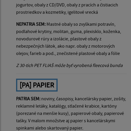
jogurtov, obaly z CD/DVD, obaly z pracích a čistiacich
prostriedkov a kozmetiky, igelitové vrecká
NEPATRIA SEM:
Mastné obaly so zvyškami potravín,
podlahové krytiny, molitan, guma, plexisklo, koženka,
novodurové rúry a izolácie, plastové obaly z
nebezpečných látok, ako napr. obaly z motorových
olejov, farieb a pod., znečistené plastové obaly a fólie
Z 30-tich PET FLIAŠ môže byť vyrobená fleecová bunda
[PA] PAPIER
PATRIA SEM:
noviny, časopisy, kancelársky papier, zošity,
reklamné letáky, katalógy, stlačené krabice, kartóny
(porezané na menšie kusy), papierové obaly, papierové
tašky. V malom množstve aj papier s kancelárskymi
spinkami alebo skartovaný papier.