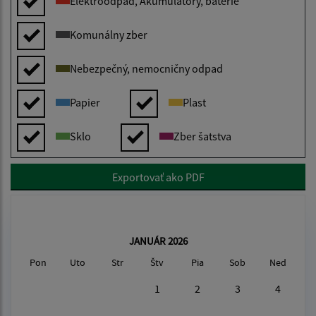
Elektroodpad, Akumulátory, batérie
Komunálny zber
Nebezpečný, nemocničny odpad
Papier
Plast
Sklo
Zber šatstva
Exportovať ako PDF
JANUÁR 2026
Pon
Uto
Str
Štv
Pia
Sob
Ned
1
2
3
4