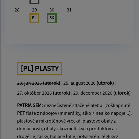
28
29
30
31
PL
SK
[PL] PLASTY
23. jún 2026
(utorok)
|
25. august 2026
(utorok)
|
27. október 2026
(utorok)
|
29. december 2026
(utorok)
|
PATRIA SEM:
neznečistené stlačené alebo ,,zošliapnuté”
PET fľaše z nápojov (minerálky, alko + nealko nápoje...),
plastové a mikroténové vrecká, plastové obaly z
domácností, obaly z kozmetických produktov a z
drogérie, tašky, baliace fólie, polystyrén, tégliky z