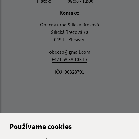
Piatok:
08:00 - 12:00
Kontakt:
Obecný úrad Silická Brezová
Silická Brezová 70
049 11 Plešivec
obecsb@gmail.com
+421 58 38 103 17
IČO: 00328791
Používame cookies