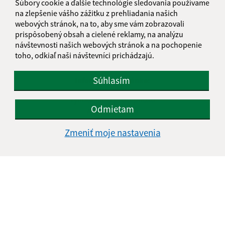
Súbory cookie a ďalšie technológie sledovania používame
na zlepšenie vášho zážitku z prehliadania našich
webových stránok, na to, aby sme vám zobrazovali
prispôsobený obsah a cielené reklamy, na analýzu
návštevnosti našich webových stránok a na pochopenie
toho, odkiaľ naši návštevníci prichádzajú.
Súhlasím
Informácie o stránke:
Vyhlásenie o prístupnosti
Odmietam
Autorské práva
Ochrana osobných údajov
Zmeniť moje nastavenia
Navigácia:
Vytlačiť aktuálnu stránku
Mapa stránok
Cookies
Rýchle odkazy:
Aktuality