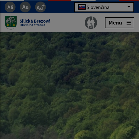
Slovenčina
Silická Brezová
Menu
Oficiálna stránka