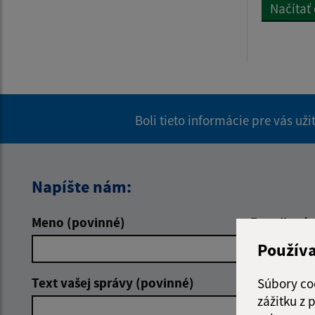
Načítať 
Boli tieto informácie pre vás už
Napíšte nám:
Meno (povinné)
E-mailová 
Použív
Text vašej správy (povinné)
Súbory co
zážitku z