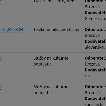
5
TKO za mesiac 6/2026
Odberateľ
Brezová
Dodávateľ
Gemer s.r.o
,81,82,83,84
Telekomunikačné služby
Odberateľ
Brezová
Dodávateľ
Slovensko, 
9
Služby na kultúrne
Odberateľ
podujatie
Brezová
Dodávateľ
r. o.
8
Služby na kultúrne
Odberateľ
podujatie
Brezová
Dodávateľ
sons techni