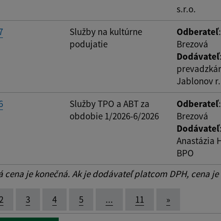
s.r.o.
7
Služby na kultúrne
Odberateľ
podujatie
Brezová
Dodávateľ
prevadzkáre
Jablonov r. 
6
Služby TPO a ABT za
Odberateľ
obdobie 1/2026-6/2026
Brezová
Dodávateľ
Anastázia 
BPO
cena je konečná. Ak je dodávateľ platcom DPH, cena je
2
3
4
5
...
11
»