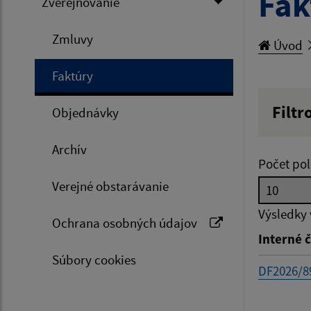
Fak
Zverejňovanie
Zmluvy
Úvod
Faktúry
Filtr
Objednávky
Hľadan
Archív
Počet pol
Verejné obstarávanie
Typ dá
Výsledky
Ochrana osobných údajov
Interné č
Suma 
Súbory cookies
DF2026/8