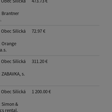
: Obec Silická
473.73 €
: Brantner
.
: Obec Silická
72.97 €
: Orange
a.s.
: Obec Silická
311.20 €
: ZABAVKA, s.
: Obec Silická
1 200.00 €
: Simon &
cs rental,