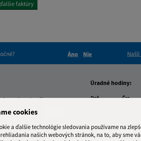
ďalšie faktúry
itočné?
Našli
Áno
Nie
Boli tieto informácie pre 
Boli tieto informáci
Úradné hodiny:
Deň
Čas
adresa (povinné)
Pondelok:
08:00 - 1
ame cookies
Utorok:
08:00 - 1
Streda:
08:00 - 1
okie a ďalšie technológie sledovania používame na zlepš
Štvrtok:
nestránk
 prehliadania našich webových stránok, na to, aby sme v
Piatok:
08:00 - 1