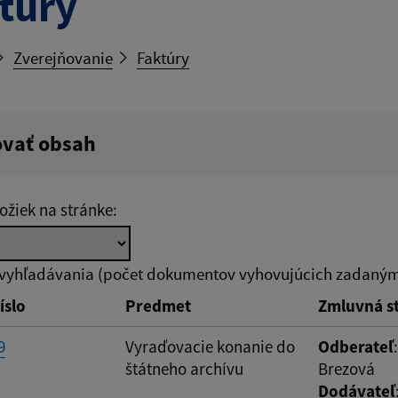
túry
Zverejňovanie
Faktúry
ovať obsah
ý výraz:
ožiek na stránke:
tumu:
Dátum od:
 vyhľadávania (počet dokumentov vyhovujúcich zadaným 
íslo
Predmet
Zmluvná s
od:
Suma do:
9
Vyraďovacie konanie do
Odberateľ
štátneho archívu
Brezová
Dodávateľ