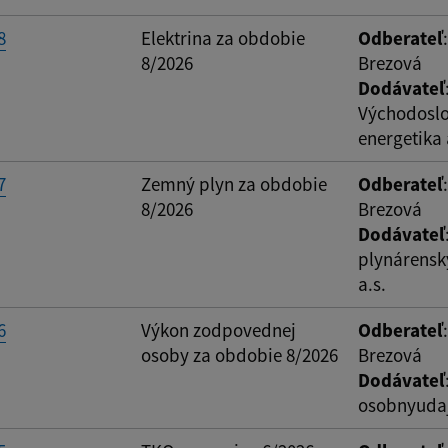
ovať
8
Elektrina za obdobie
Odberateľ
8/2026
Brezová
Dodávateľ
Východosl
energetika 
7
Zemný plyn za obdobie
Odberateľ
8/2026
Brezová
Dodávateľ
plynárensk
a.s.
6
Výkon zodpovednej
Odberateľ
osoby za obdobie 8/2026
Brezová
Dodávateľ
osobnyudaj.