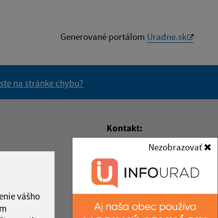
Generované portálom
Uradne.sk
 ste na stránke chybu?
vás užitočné?
e pre vás užitočné?
Kontakt:
Nezobrazovať
Obecný úrad Silická
Brezová
5:30
Silická Brezová 70
2:00
049 11 Plešivec
5:30
enie vášho
ový deň
obecsb@gmail.com
ám
2:00
+421 58 38 103 17