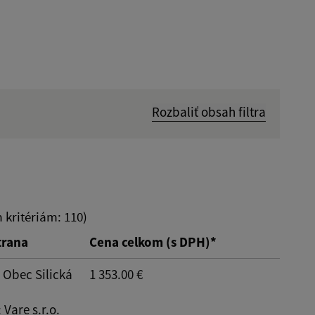
Rozbaliť obsah filtra
Hľadať v:
Dátum do:
kritériám: 110)
trana
Cena celkom (s DPH)*
: Obec Silická
1 353.00 €
: Vare s.r.o.