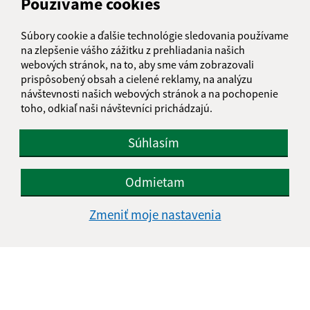
Používame cookies
049 11 Plešivec
obecsb@gmail.com
Súbory cookie a ďalšie technológie sledovania používame
+421 58 38 103 17
na zlepšenie vášho zážitku z prehliadania našich
webových stránok, na to, aby sme vám zobrazovali
IČO: 00328791
prispôsobený obsah a cielené reklamy, na analýzu
návštevnosti našich webových stránok a na pochopenie
toho, odkiaľ naši návštevníci prichádzajú.
Súhlasím
Odmietam
Zmeniť moje nastavenia