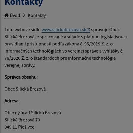
Kontakty
Úvod
Kontakty
Toto webové sídlo
www.silickabrezova.sk
spravuje Obec
Silická Brezová
je spracované v súlade s platnou legislatívou a
pravidlami prístupnosti podľa zákona č. 95/2019 Z. z. o
informačných technológiách vo verejnej správe a vyhlášky č.
78/2020 Z. z. o štandardoch pre informačné technológie
verejnej správy.
Správca obsahu
:
Obec Silická Brezová
Adresa
:
Obecný úrad Silická Brezová
Silická Brezová 70
049 11 Plešivec