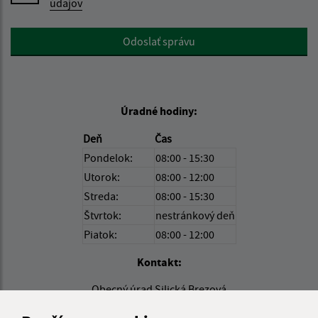
údajov
Google reCaptcha Response
Odoslať správu
Úradné hodiny:
Deň
Čas
Pondelok:
08:00 - 15:30
Utorok:
08:00 - 12:00
Streda:
08:00 - 15:30
Štvrtok:
nestránkový deň
Piatok:
08:00 - 12:00
Kontakt:
Obecný úrad Silická Brezová
Silická Brezová 70