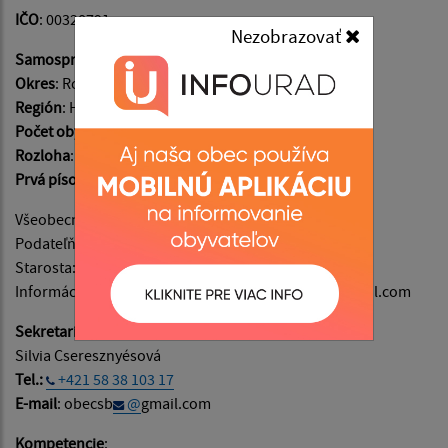
IČO
: 00328791
Nezobrazovať
Samosprávny kraj
: Košický
Okres
: Rožňava
Región
: Horný Gemer
Počet obyvateľov
: 119
Rozloha
: 1337 ha
Prvá písomná zmienka
: v roku 1399
Všeobecné informácie: obecsb@gmail.com
Podateľňa: obecsb@gmail.com
Starosta: obecsb@gmail.com
Informácie o napĺňaní webového sídla: obecsb@gmail.com
Sekretariát:
Silvia Cseresznyésová
Tel.:
+421 58 38 103 17
E-mail
: obecsb
@
gmail.com
Kompetencie
: