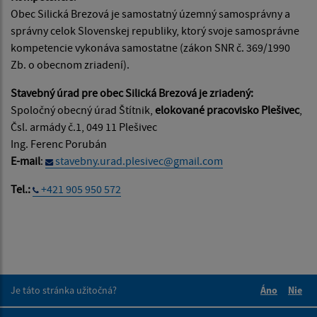
Obec Silická Brezová je samostatný územný samosprávny a
správny celok Slovenskej republiky, ktorý svoje samosprávne
kompetencie vykonáva samostatne (zákon SNR č. 369/1990
Zb. o obecnom zriadení).
Stavebný úrad pre obec Silická Brezová je zriadený:
Spoločný obecný úrad Štítnik,
elokované pracovisko Plešivec
,
Čsl. armády č.1, 049 11 Plešivec
Ing. Ferenc Porubán
E-mail
:
stavebny.urad.plesivec@gmail.com
Tel.:
+421 905 950 572
Je táto stránka užitočná?
Áno
Nie
Boli tieto 
Boli 